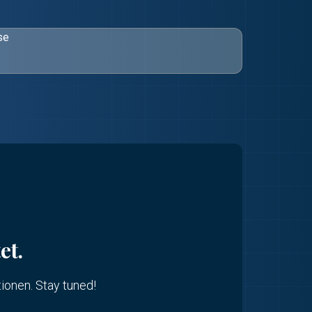
se
et.
tionen. Stay tuned!