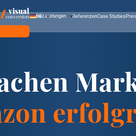
DE
Leistungen
Home
Referenzen
Case Studies
Prei
Kontakt
achen Mark
zon erfolgr