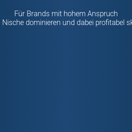
Für Brands mit hohem Anspruch
e Nische dominieren und dabei profitabel s
Köln
Amazon SPN Partner
5 von 5
Potenzialanalyse