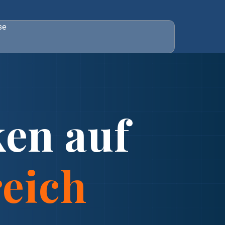
se
en auf
eich