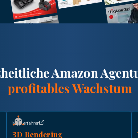
heitliche Amazon Agentu
profitables Wachstum
Mehr erfahren
D Rendering
3