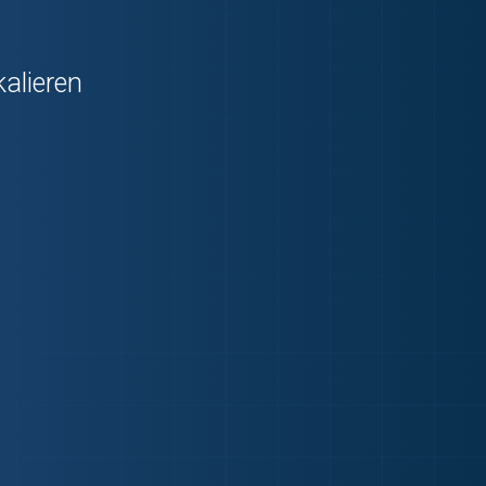
kalieren
A-Player Team