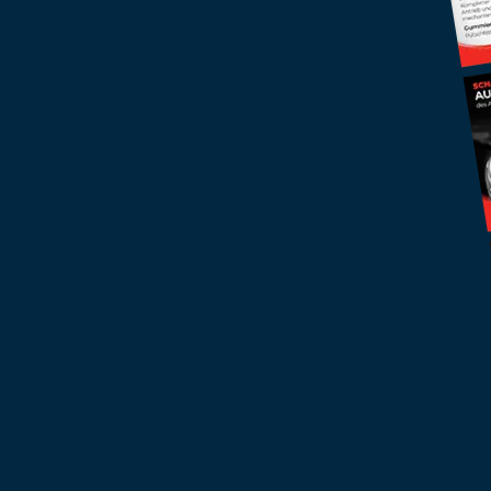
+
Ø
%
Potenzialanalyse