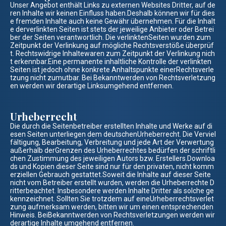
Unser Angebot enthält Links zu externen Websites Dritter, auf de
ren Inhalte wir keinen Einfluss haben.Deshalb können wir für dies
e fremden Inhalte auch keine Gewähr übernehmen. Für die Inhalt
e derverlinkten Seiten ist stets der jeweilige Anbieter oder Betrei
ber der Seiten verantwortlich. Die verlinktenSeiten wurden zum
Zeitpunkt der Verlinkung auf mögliche Rechtsverstöße überprüf
t. Rechtswidrige Inhaltewaren zum Zeitpunkt der Verlinkung nich
t erkennbar.Eine permanente inhaltliche Kontrolle der verlinkten
Seiten ist jedoch ohne konkrete Anhaltspunkte einerRechtsverle
tzung nicht zumutbar. Bei Bekanntwerden von Rechtsverletzung
en werden wir derartige Linksumgehend entfernen.
Urheberrecht
Die durch die Seitenbetreiber erstellten Inhalte und Werke auf di
esen Seiten unterliegen dem deutschenUrheberrecht. Die Verviel
fältigung, Bearbeitung, Verbreitung und jede Art der Verwertung
außerhalb derGrenzen des Urheberrechtes bedürfen der schriftli
chen Zustimmung des jeweiligen Autors bzw. Erstellers.Downloa
ds und Kopien dieser Seite sind nur für den privaten, nicht komm
erziellen Gebrauch gestattet.Soweit die Inhalte auf dieser Seite
nicht vom Betreiber erstellt wurden, werden die Urheberrechte D
ritterbeachtet. Insbesondere werden Inhalte Dritter als solche ge
kennzeichnet. Sollten Sie trotzdem auf eineUrheberrechtsverlet
zung aufmerksam werden, bitten wir um einen entsprechenden
Hinweis. BeiBekanntwerden von Rechtsverletzungen werden wir
derartige Inhalte umgehend entfernen.