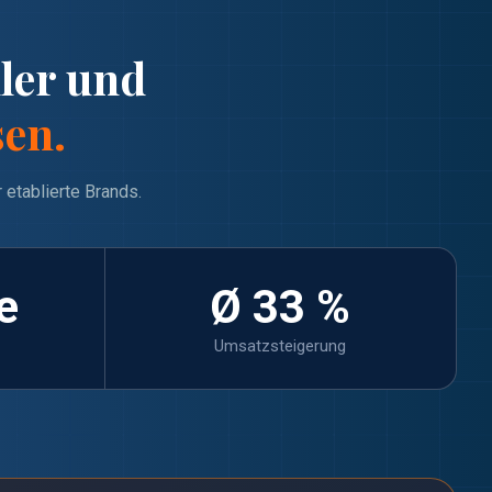
ler und
sen.
 etablierte Brands.
e
Ø 33 %
Umsatzsteigerung